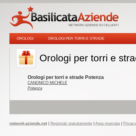
OROLOGI
OROLOGI PER TORRI E STRADE
Orologi per torri e str
Orologi per torri e strade Potenza
CANONICO MICHELE
Potenza
network-aziende.net
|
Registrati gratuitamente
|
Area riservata
|
Privacy