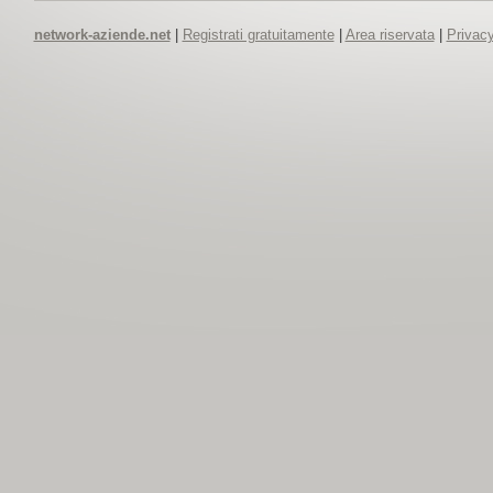
network-aziende.net
|
Registrati gratuitamente
|
Area riservata
|
Privacy