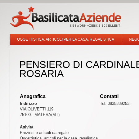
OGGETTISTICA, ARTICOLI PER LA CASA, REGALISTICA
NEGO
PENSIERO DI CARDINAL
ROSARIA
Anagrafica
Contatti
Indirizzo
Tel. 0835389253
VIA OLIVETTI 119
75100 - MATERA(MT)
Attività
Preziosi e articoli da regalo
Oggettistica, articoli per la casa, regalistica